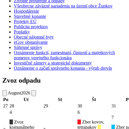
Životné prostredie a odpady
Všeobecne záväzné nariadenia na území obce Župkov
Hospodárenie
Stavebné konanie
Projekty EÚ
Publicita projektov
Poplatky
Obecné nájomné byty
eGov obstarávanie
Súhrnné správy
Oznámenie funkcií, zamestnaní, činností a majetkových
pomerov verejného funkcionára
Investičné zámery a strategické dokumenty
Oznámenie o začatí správneho konania - výrub drevín
Zvoz odpadu
August
2026
Po
Ut
St
Št
P
27
28
29
30
31
4
6
7
Zvoz
Zber kovov,
komunálneho
tetrapakov
Zber pa