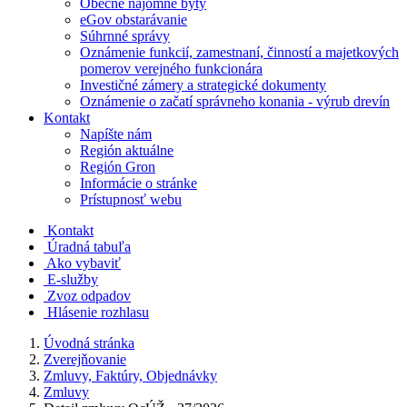
Obecné nájomné byty
eGov obstarávanie
Súhrnné správy
Oznámenie funkcií, zamestnaní, činností a majetkových
pomerov verejného funkcionára
Investičné zámery a strategické dokumenty
Oznámenie o začatí správneho konania - výrub drevín
Kontakt
Napíšte nám
Región aktuálne
Región Gron
Informácie o stránke
Prístupnosť webu
Kontakt
Úradná tabuľa
Ako vybaviť
E-služby
Zvoz odpadov
Hlásenie rozhlasu
Úvodná stránka
Zverejňovanie
Zmluvy, Faktúry, Objednávky
Zmluvy