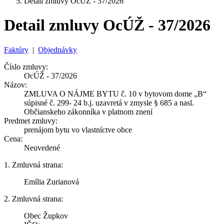
Detail zmluvy OcÚŽ - 37/2026
Detail zmluvy OcÚŽ - 37/2026
Faktúry
|
Objednávky
Číslo zmluvy:
OcÚŽ - 37/2026
Názov:
ZMLUVA O NÁJME BYTU č. 10 v bytovom dome „B“
súpisné č. 299- 24 b.j. uzavretá v zmysle § 685 a nasl.
Občianskeho zákonníka v platnom znení
Predmet zmluvy:
prenájom bytu vo vlastníctve obce
Cena:
Neuvedené
1. Zmluvná strana:
Emília Zurianová
2. Zmluvná strana:
Obec Župkov