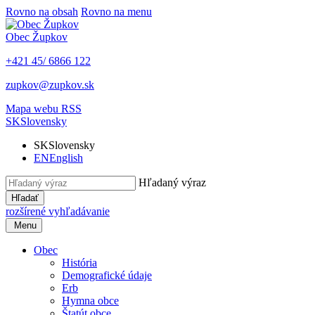
Rovno na obsah
Rovno na menu
Obec
Župkov
+421 45/ 6866 122
zupkov@zupkov.sk
Mapa webu
RSS
SK
Slovensky
SK
Slovensky
EN
English
Hľadaný výraz
Hľadať
rozšírené vyhľadávanie
Menu
Obec
História
Demografické údaje
Erb
Hymna obce
Štatút obce