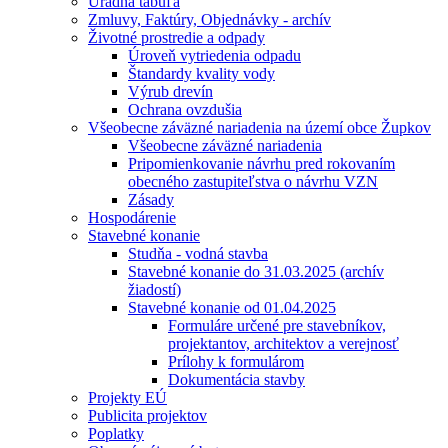
Úradná tabuľa
Zmluvy, Faktúry, Objednávky - archív
Životné prostredie a odpady
Úroveň vytriedenia odpadu
Štandardy kvality vody
Výrub drevín
Ochrana ovzdušia
Všeobecne záväzné nariadenia na území obce Župkov
Všeobecne záväzné nariadenia
Pripomienkovanie návrhu pred rokovaním
obecného zastupiteľstva o návrhu VZN
Zásady
Hospodárenie
Stavebné konanie
Studňa - vodná stavba
Stavebné konanie do 31.03.2025 (archív
žiadostí)
Stavebné konanie od 01.04.2025
Formuláre určené pre stavebníkov,
projektantov, architektov a verejnosť
Prílohy k formulárom
Dokumentácia stavby
Projekty EÚ
Publicita projektov
Poplatky