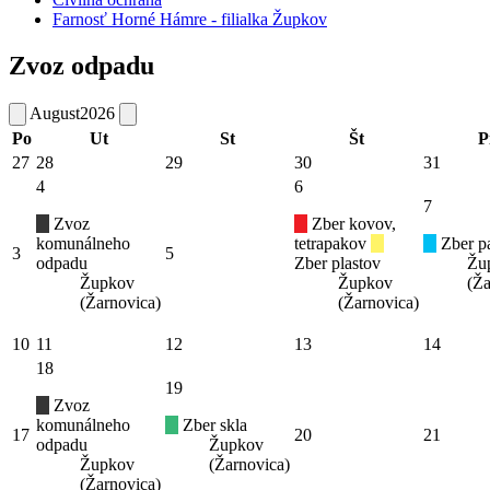
Farnosť Horné Hámre - filialka Župkov
Zvoz odpadu
August
2026
Po
Ut
St
Št
P
27
28
29
30
31
4
6
7
Zvoz
Zber kovov,
komunálneho
tetrapakov
Zber pa
3
5
odpadu
Zber plastov
Žu
Župkov
Župkov
(Ža
(Žarnovica)
(Žarnovica)
10
11
12
13
14
18
19
Zvoz
komunálneho
Zber skla
17
20
21
odpadu
Župkov
Župkov
(Žarnovica)
(Žarnovica)