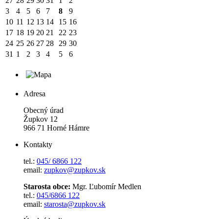
27
28
29
30
31
1
2
3
4
5
6
7
8
9
10
11
12
13
14
15
16
17
18
19
20
21
22
23
24
25
26
27
28
29
30
31
1
2
3
4
5
6
Adresa
Obecný úrad
Župkov 12
966 71 Horné Hámre
Kontakty
tel.:
045/ 6866 122
email:
zupkov@zupkov.sk
Starosta obce:
Mgr. Ľubomír Medlen
tel.:
045/6866 122
email:
starosta@zupkov.sk