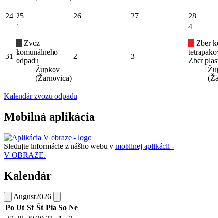
24
25
26
27
28
1
4
Zvoz
Zber k
komunálneho
tetrapak
31
2
3
odpadu
Zber plas
Župkov
Žu
(Žarnovica)
(Ža
Kalendár zvozu odpadu
Mobilná aplikácia
Sledujte informácie z nášho webu v
mobilnej aplikácii -
V OBRAZE.
Kalendár
August
2026
Po
Ut
St
Št
Pia
So
Ne