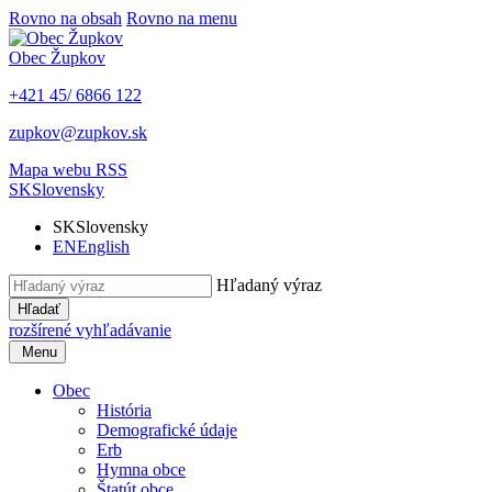
Rovno na obsah
Rovno na menu
Obec
Župkov
+421 45/ 6866 122
zupkov@zupkov.sk
Mapa webu
RSS
SK
Slovensky
SK
Slovensky
EN
English
Hľadaný výraz
Hľadať
rozšírené vyhľadávanie
Menu
Obec
História
Demografické údaje
Erb
Hymna obce
Štatút obce