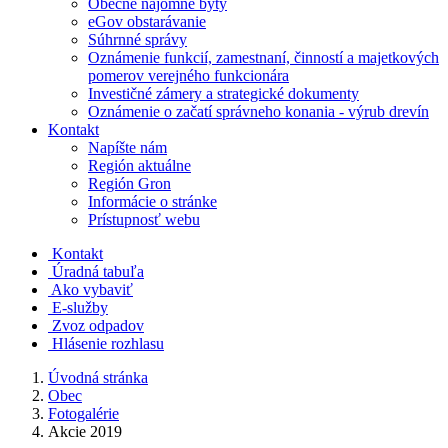
Obecné nájomné byty
eGov obstarávanie
Súhrnné správy
Oznámenie funkcií, zamestnaní, činností a majetkových
pomerov verejného funkcionára
Investičné zámery a strategické dokumenty
Oznámenie o začatí správneho konania - výrub drevín
Kontakt
Napíšte nám
Región aktuálne
Región Gron
Informácie o stránke
Prístupnosť webu
Kontakt
Úradná tabuľa
Ako vybaviť
E-služby
Zvoz odpadov
Hlásenie rozhlasu
Úvodná stránka
Obec
Fotogalérie
Akcie 2019