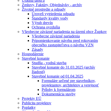
Úradná tabuľa
Zmluvy, Faktúry, Objednávky - archív
Životné prostredie a odpady
Úroveň vytriedenia odpadu
Štandardy kvality vody
Výrub drevín
Ochrana ovzdušia
Všeobecne záväzné nariadenia na území obce Župkov
Všeobecne záväzné nariadenia
Pripomienkovanie návrhu pred rokovaním
obecného zastupiteľstva o návrhu VZN
Zásady
Hospodárenie
Stavebné konanie
Studňa - vodná stavba
Stavebné konanie do 31.03.2025 (archív
žiadostí)
Stavebné konanie od 01.04.2025
Formuláre určené pre stavebníkov,
projektantov, architektov a verejnosť
Prílohy k formulárom
Dokumentácia stavby
Projekty EÚ
Publicita projektov
Poplatky