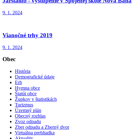
Jarstalub - vystúpenie v Spojenej škole Nová Baňa
9. 1. 2024
Vianočné trhy 2019
9. 1. 2024
Obec
História
Demografické údaje
Erb
Hymna obce
Štatút obce
Župkov v štatistikách
Turizmus
Územný plán
Obecný rozhlas
Zvoz odpadu
Zber odpadu a Zberný dvor
Virtuálna prehliadka
Aktuality