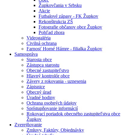
Župkovčania v Srbsku
Akcie
Futbalové zápasy - FK Župkov
Rekonštrukcia ZŠ
Fotografie občanov obce Župkov
Pohľad zhora
Videogaléria
Civilná ochrana
Farnosť Horné Hámre - filialka Župkov
Samospráva
Starosta obce
Zástupca starostu
Obecné zastupiteľstvo
Hlavný kontrolór obce
Závery z rokovania - uznesenia
Zápisnice
Obecný úrad
Úradné hodiny
Ochrana osobných údajov
Sprístupňovanie informácií
Rokovací poriadok obecného zastupiteľstva obce
Župkov
Zverejňovanie
Zmluvy, Faktúry, Objednávky