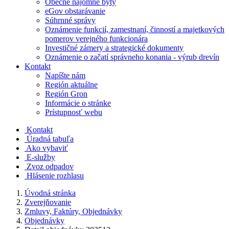
Obecné nájomné byty
eGov obstarávanie
Súhrnné správy
Oznámenie funkcií, zamestnaní, činností a majetkových
pomerov verejného funkcionára
Investičné zámery a strategické dokumenty
Oznámenie o začatí správneho konania - výrub drevín
Kontakt
Napíšte nám
Región aktuálne
Región Gron
Informácie o stránke
Prístupnosť webu
Kontakt
Úradná tabuľa
Ako vybaviť
E-služby
Zvoz odpadov
Hlásenie rozhlasu
Úvodná stránka
Zverejňovanie
Zmluvy, Faktúry, Objednávky
Objednávky