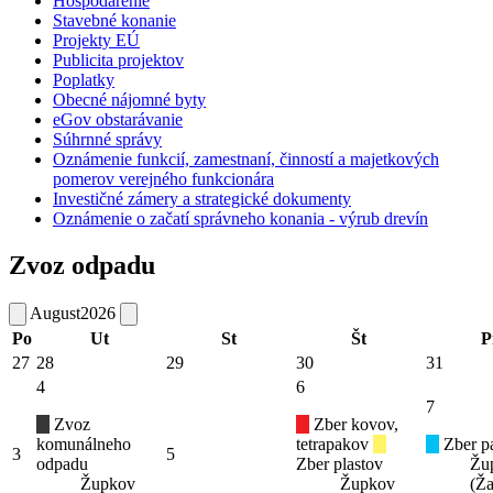
Hospodárenie
Stavebné konanie
Projekty EÚ
Publicita projektov
Poplatky
Obecné nájomné byty
eGov obstarávanie
Súhrnné správy
Oznámenie funkcií, zamestnaní, činností a majetkových
pomerov verejného funkcionára
Investičné zámery a strategické dokumenty
Oznámenie o začatí správneho konania - výrub drevín
Zvoz odpadu
August
2026
Po
Ut
St
Št
P
27
28
29
30
31
4
6
7
Zvoz
Zber kovov,
komunálneho
tetrapakov
Zber pa
3
5
odpadu
Zber plastov
Žu
Župkov
Župkov
(Ža