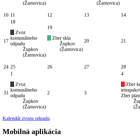
(Žarnovica)
(Žarnovica)
10
11
12
13
14
18
19
Zvoz
komunálneho
Zber skla
17
20
21
odpadu
Župkov
Župkov
(Žarnovica)
(Žarnovica)
24
25
26
27
28
1
4
Zvoz
Zber k
komunálneho
tetrapak
31
2
3
odpadu
Zber plas
Župkov
Žu
(Žarnovica)
(Ža
Kalendár zvozu odpadu
Mobilná aplikácia