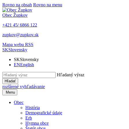
Rovno na obsah
Rovno na menu
Obec
Župkov
+421 45/ 6866 122
zupkov@zupkov.sk
Mapa webu
RSS
SK
Slovensky
SK
Slovensky
EN
English
Hľadaný výraz
Hľadať
rozšírené vyhľadávanie
Menu
Obec
História
Demografické údaje
Erb
Hymna obce
Štatút obce