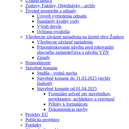
Úradná tabuľa
Zmluvy, Faktúry, Objednávky - archív
Životné prostredie a odpady
Úroveň vytriedenia odpadu
Štandardy kvality vody
Výrub drevín
Ochrana ovzdušia
Všeobecne záväzné nariadenia na území obce Župkov
Všeobecne záväzné nariadenia
Pripomienkovanie návrhu pred rokovaním
obecného zastupiteľstva o návrhu VZN
Zásady
Hospodárenie
Stavebné konanie
Studňa - vodná stavba
Stavebné konanie do 31.03.2025 (archív
žiadostí)
Stavebné konanie od 01.04.2025
Formuláre určené pre stavebníkov,
projektantov, architektov a verejnosť
Prílohy k formulárom
Dokumentácia stavby
Projekty EÚ
Publicita projektov
Poplatky