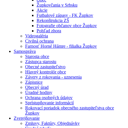
Župkovčania v Srbsku
Akcie
Futbalové zápasy - FK Župkov
Rekonštrukcia ZŠ
Fotografie občanov obce Župkov
Pohľad zhora
Videogaléria
Civilná ochrana
Farnosť Horné Hámre - filialka Župkov
Samospráva
Starosta obce
Zástupca starostu
Obecné zastupiteľstvo
Hlavný kontrolór obce
Závery z rokovania - uznesenia
Zápisnice
Obecný úrad
Úradné hodiny
Ochrana osobných údajov
Sprístupňovanie informácií
Rokovací poriadok obecného zastupiteľstva obce
Župkov
Zverejňovanie
Zmluvy, Faktúry, Objednávky