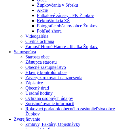
Župkovčania v Srbsku
Akcie
Futbalové zápasy - FK Župkov
Rekonštrukcia ZŠ
Fotografie občanov obce Župkov
Pohľad zhora
Videogaléria
Civilná ochrana
Farnosť Horné Hámre - filialka Župkov
Samospráva
Starosta obce
Zástupca starostu
Obecné zastupiteľstvo
Hlavný kontrolór obce
Závery z rokovania - uznesenia
Zápisnice
Obecný úrad
Úradné hodiny
Ochrana osobných údajov
Sprístupňovanie informácií
Rokovací poriadok obecného zastupiteľstva obce
Župkov
Zverejňovanie
Zmluvy, Faktúry, Objednávky