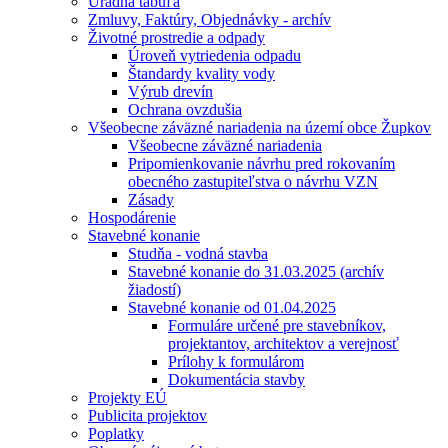
Úradná tabuľa
Zmluvy, Faktúry, Objednávky - archív
Životné prostredie a odpady
Úroveň vytriedenia odpadu
Štandardy kvality vody
Výrub drevín
Ochrana ovzdušia
Všeobecne záväzné nariadenia na území obce Župkov
Všeobecne záväzné nariadenia
Pripomienkovanie návrhu pred rokovaním
obecného zastupiteľstva o návrhu VZN
Zásady
Hospodárenie
Stavebné konanie
Studňa - vodná stavba
Stavebné konanie do 31.03.2025 (archív
žiadostí)
Stavebné konanie od 01.04.2025
Formuláre určené pre stavebníkov,
projektantov, architektov a verejnosť
Prílohy k formulárom
Dokumentácia stavby
Projekty EÚ
Publicita projektov
Poplatky