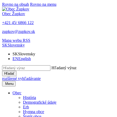
Rovno na obsah
Rovno na menu
Obec
Župkov
+421 45/ 6866 122
zupkov@zupkov.sk
Mapa webu
RSS
SK
Slovensky
SK
Slovensky
EN
English
Hľadaný výraz
Hľadať
rozšírené vyhľadávanie
Menu
Obec
História
Demografické údaje
Erb
Hymna obce
Štatút obce