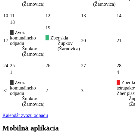
(Žarnovica)
(Žarnovica)
10
11
12
13
14
18
19
Zvoz
komunálneho
Zber skla
17
20
21
odpadu
Župkov
Župkov
(Žarnovica)
(Žarnovica)
24
25
26
27
28
1
4
Zvoz
Zber k
komunálneho
tetrapak
31
2
3
odpadu
Zber plas
Župkov
Žu
(Žarnovica)
(Ža
Kalendár zvozu odpadu
Mobilná aplikácia