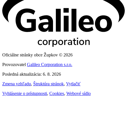
Oficiálne stránky obce Župkov © 2026
Provozovatel
Galileo Corporation s.r.o.
Posledná aktualizácia: 6. 8. 2026
Zmena vzhľadu
,
Štruktúra stránok
,
Vytlačiť
Vyhlásenie o prístupnosti
,
Cookies
,
Webové sídlo