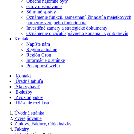
Obecné nájomné byty
eGov obstarávanie
Súhrnné správy
Oznámenie funkcií, zamestnaní, činností a majetkových
pomerov verejného funkcionára
Investičné zámery a strategické dokumenty
Oznámenie o začatí správneho konania - výrub drevín
Kontakt
Napíšte nám
Región aktuálne
Región Gron
Informácie o stránke
Prístupnosť webu
Kontakt
Úradná tabuľa
Ako vybaviť
E-služby
Zvoz odpadov
Hlásenie rozhlasu
Úvodná stránka
Zverejňovanie
Zmluvy, Faktúry, Objednávky
Faktúry