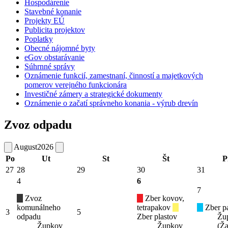
Hospodárenie
Stavebné konanie
Projekty EÚ
Publicita projektov
Poplatky
Obecné nájomné byty
eGov obstarávanie
Súhrnné správy
Oznámenie funkcií, zamestnaní, činností a majetkových
pomerov verejného funkcionára
Investičné zámery a strategické dokumenty
Oznámenie o začatí správneho konania - výrub drevín
Zvoz odpadu
August
2026
Po
Ut
St
Št
P
27
28
29
30
31
4
6
7
Zvoz
Zber kovov,
komunálneho
tetrapakov
Zber pa
3
5
odpadu
Zber plastov
Žu
Župkov
Župkov
(Ža