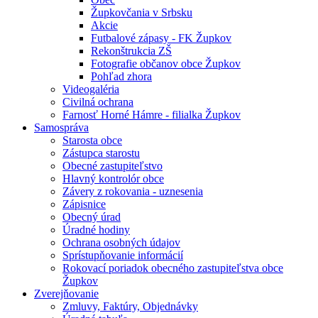
Župkovčania v Srbsku
Akcie
Futbalové zápasy - FK Župkov
Rekonštrukcia ZŠ
Fotografie občanov obce Župkov
Pohľad zhora
Videogaléria
Civilná ochrana
Farnosť Horné Hámre - filialka Župkov
Samospráva
Starosta obce
Zástupca starostu
Obecné zastupiteľstvo
Hlavný kontrolór obce
Závery z rokovania - uznesenia
Zápisnice
Obecný úrad
Úradné hodiny
Ochrana osobných údajov
Sprístupňovanie informácií
Rokovací poriadok obecného zastupiteľstva obce
Župkov
Zverejňovanie
Zmluvy, Faktúry, Objednávky