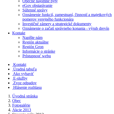
Obecné nájomné byty
eGov obstarávanie
Súhrnné správy
Oznámenie funkcií, zamestnaní, činností a majetkových
pomerov verejného funkcionára
Investičné zámery a strategické dokumenty
Oznámenie o začatí správneho konania - výrub drevín
Kontakt
Napíšte nám
Región aktuálne
Región Gron
Informácie o stránke
Prístupnosť webu
Kontakt
Úradná tabuľa
Ako vybaviť
E-služby
Zvoz odpadov
Hlásenie rozhlasu
Úvodná stránka
Obec
Fotogalérie
Akcie 2013