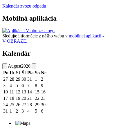
Kalendár zvozu odpadu
Mobilná aplikácia
Sledujte informácie z nášho webu v
mobilnej aplikácii -
V OBRAZE.
Kalendár
August
2026
Po
Ut
St
Št
Pia
So
Ne
27
28
29
30
31
1
2
3
4
5
6
7
8
9
10
11
12
13
14
15
16
17
18
19
20
21
22
23
24
25
26
27
28
29
30
31
1
2
3
4
5
6