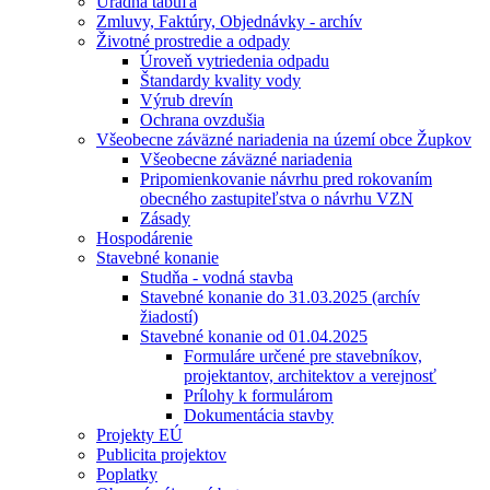
Úradná tabuľa
Zmluvy, Faktúry, Objednávky - archív
Životné prostredie a odpady
Úroveň vytriedenia odpadu
Štandardy kvality vody
Výrub drevín
Ochrana ovzdušia
Všeobecne záväzné nariadenia na území obce Župkov
Všeobecne záväzné nariadenia
Pripomienkovanie návrhu pred rokovaním
obecného zastupiteľstva o návrhu VZN
Zásady
Hospodárenie
Stavebné konanie
Studňa - vodná stavba
Stavebné konanie do 31.03.2025 (archív
žiadostí)
Stavebné konanie od 01.04.2025
Formuláre určené pre stavebníkov,
projektantov, architektov a verejnosť
Prílohy k formulárom
Dokumentácia stavby
Projekty EÚ
Publicita projektov
Poplatky