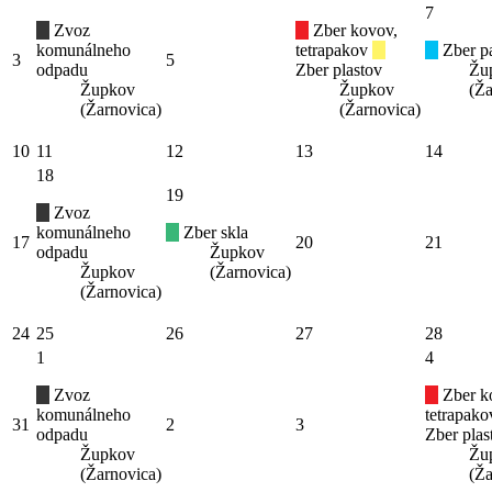
7
Zvoz
Zber kovov,
komunálneho
tetrapakov
Zber pa
3
5
odpadu
Zber plastov
Žu
Župkov
Župkov
(Ža
(Žarnovica)
(Žarnovica)
10
11
12
13
14
18
19
Zvoz
komunálneho
Zber skla
17
20
21
odpadu
Župkov
Župkov
(Žarnovica)
(Žarnovica)
24
25
26
27
28
1
4
Zvoz
Zber k
komunálneho
tetrapak
31
2
3
odpadu
Zber plas
Župkov
Žu
(Žarnovica)
(Ža