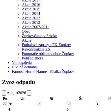
Akcie 2017
Akcie 2016
Akcie 2015
Akcie 2014
Akcie 2013
Akcie 2012
Akcie 2007-2011
Obec
Župkovčania v Srbsku
Akcie
Futbalové zápasy - FK Župkov
Rekonštrukcia ZŠ
Fotografie občanov obce Župkov
Pohľad zhora
Videogaléria
Civilná ochrana
Farnosť Horné Hámre - filialka Župkov
Zvoz odpadu
August
2026
Po
Ut
St
Št
P
27
28
29
30
31
4
6