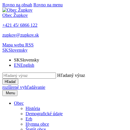
Rovno na obsah
Rovno na menu
Obec
Župkov
+421 45/ 6866 122
zupkov@zupkov.sk
Mapa webu
RSS
SK
Slovensky
SK
Slovensky
EN
English
Hľadaný výraz
Hľadať
rozšírené vyhľadávanie
Menu
Obec
História
Demografické údaje
Erb
Hymna obce
Štatút obce