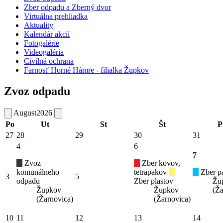
Zber odpadu a Zberný dvor
Virtuálna prehliadka
Aktuality
Kalendár akcií
Fotogalérie
Videogaléria
Civilná ochrana
Farnosť Horné Hámre - filialka Župkov
Zvoz odpadu
August
2026
Po
Ut
St
Št
P
27
28
29
30
31
4
6
7
Zvoz
Zber kovov,
komunálneho
tetrapakov
Zber pa
3
5
odpadu
Zber plastov
Žu
Župkov
Župkov
(Ža
(Žarnovica)
(Žarnovica)
10
11
12
13
14