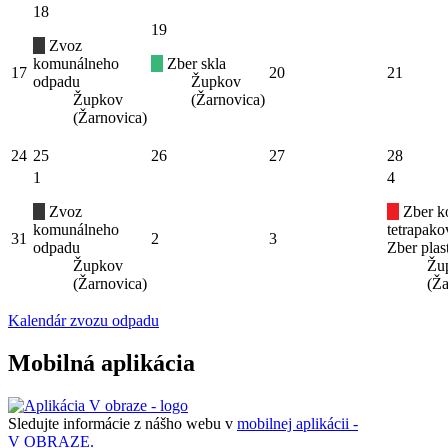
18
19
Zvoz
komunálneho
Zber skla
17
20
21
odpadu
Župkov
Župkov
(Žarnovica)
(Žarnovica)
24
25
26
27
28
1
4
Zvoz
Zber k
komunálneho
tetrapak
31
2
3
odpadu
Zber plas
Župkov
Žu
(Žarnovica)
(Ža
Kalendár zvozu odpadu
Mobilná aplikácia
Sledujte informácie z nášho webu v
mobilnej aplikácii -
V OBRAZE.