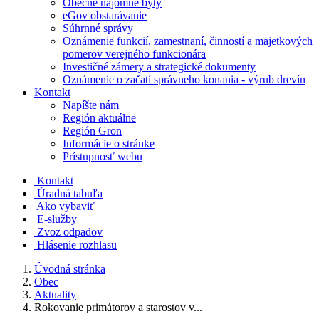
Obecné nájomné byty
eGov obstarávanie
Súhrnné správy
Oznámenie funkcií, zamestnaní, činností a majetkových
pomerov verejného funkcionára
Investičné zámery a strategické dokumenty
Oznámenie o začatí správneho konania - výrub drevín
Kontakt
Napíšte nám
Región aktuálne
Región Gron
Informácie o stránke
Prístupnosť webu
Kontakt
Úradná tabuľa
Ako vybaviť
E-služby
Zvoz odpadov
Hlásenie rozhlasu
Úvodná stránka
Obec
Aktuality
Rokovanie primátorov a starostov v...