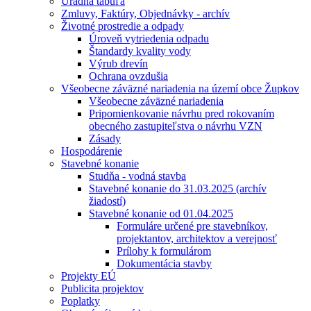
Úradná tabuľa
Zmluvy, Faktúry, Objednávky - archív
Životné prostredie a odpady
Úroveň vytriedenia odpadu
Štandardy kvality vody
Výrub drevín
Ochrana ovzdušia
Všeobecne záväzné nariadenia na území obce Župkov
Všeobecne záväzné nariadenia
Pripomienkovanie návrhu pred rokovaním
obecného zastupiteľstva o návrhu VZN
Zásady
Hospodárenie
Stavebné konanie
Studňa - vodná stavba
Stavebné konanie do 31.03.2025 (archív
žiadostí)
Stavebné konanie od 01.04.2025
Formuláre určené pre stavebníkov,
projektantov, architektov a verejnosť
Prílohy k formulárom
Dokumentácia stavby
Projekty EÚ
Publicita projektov
Poplatky