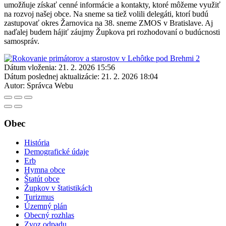
umožňuje získať cenné informácie a kontakty, ktoré môžeme využiť
na rozvoj našej obce. Na sneme sa tiež volili delegáti, ktorí budú
zastupovať okres Žarnovica na 38. sneme ZMOS v Bratislave. Aj
naďalej budem hájiť záujmy Župkova pri rozhodovaní o budúcnosti
samospráv.
Dátum vloženia:
21. 2. 2026 15:56
Dátum poslednej aktualizácie:
21. 2. 2026 18:04
Autor:
Správca Webu
Obec
História
Demografické údaje
Erb
Hymna obce
Štatút obce
Župkov v štatistikách
Turizmus
Územný plán
Obecný rozhlas
Zvoz odpadu