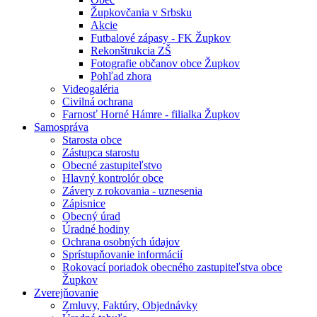
Župkovčania v Srbsku
Akcie
Futbalové zápasy - FK Župkov
Rekonštrukcia ZŠ
Fotografie občanov obce Župkov
Pohľad zhora
Videogaléria
Civilná ochrana
Farnosť Horné Hámre - filialka Župkov
Samospráva
Starosta obce
Zástupca starostu
Obecné zastupiteľstvo
Hlavný kontrolór obce
Závery z rokovania - uznesenia
Zápisnice
Obecný úrad
Úradné hodiny
Ochrana osobných údajov
Sprístupňovanie informácií
Rokovací poriadok obecného zastupiteľstva obce
Župkov
Zverejňovanie
Zmluvy, Faktúry, Objednávky