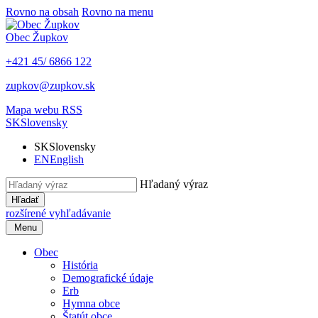
Rovno na obsah
Rovno na menu
Obec
Župkov
+421 45/ 6866 122
zupkov@zupkov.sk
Mapa webu
RSS
SK
Slovensky
SK
Slovensky
EN
English
Hľadaný výraz
Hľadať
rozšírené vyhľadávanie
Menu
Obec
História
Demografické údaje
Erb
Hymna obce
Štatút obce