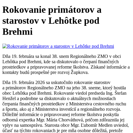
Rokovanie primátorov a
starostov v Lehôtke pod
Brehmi
Dňa 19. februára sa konal 38. snem Regionálneho ZMO v obci
Lehôtka pod Brehmi, kde sa diskutovalo o čerpaní finančných
prostriedkov a pripravovanej reforme školstva. Získané informácie a
kontakty budú prospešné pre rozvoj Župkova.
Dňa 19. februára 2026 sa uskutočnilo rokovanie starostov
a primátorov Regionálneho ZMO na jeho 38. sneme, ktorý hostila
obec Lehôtka pod Brehmi. Rokovanie viedol predseda Ing. Štefan
Henžel a podrobne sa diskutovalo o aktuálnych možnostiach
čerpania finančných prostriedkov z Ministerstva cestovného ruchu
a športu, ako aj z Ministerstva investícií a regionálneho rozvoja.
Dôležité informácie o pripravovanej reforme školstva poskytla
odborná expertka Mgr. Mária Chorváthová, pričom zdôraznila jej
vplyv na samosprávu. Starosta obce Mgr. Ľubomír Medlen uviedol,
účasť na týchto rokovaniach je pre mňa osobne dôležitá, pretože