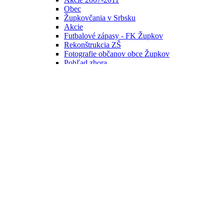
Obec
Župkovčania v Srbsku
Akcie
Futbalové zápasy - FK Župkov
Rekonštrukcia ZŠ
Fotografie občanov obce Župkov
Pohľad zhora
Videogaléria
Civilná ochrana
Farnosť Horné Hámre - filialka Župkov
Samospráva
prejsť na obsah: Samospráva
Starosta obce
Zástupca starostu
Obecné zastupiteľstvo
Hlavný kontrolór obce
Závery z rokovania - uznesenia
Zápisnice
Obecný úrad
Úradné hodiny
Ochrana osobných údajov
Sprístupňovanie informácií
Rokovací poriadok obecného zastupiteľstva obce Župko
Zverejňovanie