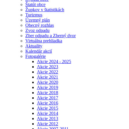
Štatút obce
Župkov v štatistikách
Turizmus
Územný plán
Obecný rozhlas
Zvoz odpadu
Zber odpadu a Zberný dvor
Virtuálna prehliadka
Aktuality
Kalendár akcií
Fotogalérie
Akcie 2024 - 2025
Akcie 2023
Akcie 2022
Akcie 2021
Akcie 2020
Akcie 2019
Akcie 2018
Akcie 2017
Akcie 2016
Akcie 2015
Akcie 2014
Akcie 2013
Akcie 2012
Akcie 2007-2011