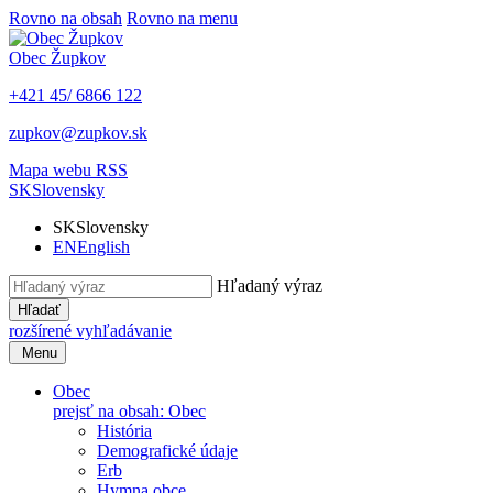
Rovno na obsah
Rovno na menu
Obec
Župkov
+421 45/ 6866 122
zupkov@zupkov.sk
Mapa webu
RSS
SK
Slovensky
SK
Slovensky
EN
English
Hľadaný výraz
Hľadať
rozšírené vyhľadávanie
Menu
Obec
prejsť na obsah: Obec
História
Demografické údaje
Erb
Hymna obce